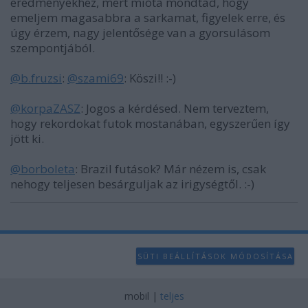
eredményekhez, mert mióta mondtad, hogy
emeljem magasabbra a sarkamat, figyelek erre, és
úgy érzem, nagy jelentősége van a gyorsulásom
szempontjából.
@b.fruzsi
:
@szami69
: Köszi!! :-)
@korpaZASZ
: Jogos a kérdésed. Nem terveztem,
hogy rekordokat futok mostanában, egyszerűen így
jött ki.
@borboleta
: Brazil futások? Már nézem is, csak
nehogy teljesen besárguljak az irigységtől. :-)
SÜTI BEÁLLÍTÁSOK MÓDOSÍTÁSA
mobil
|
teljes