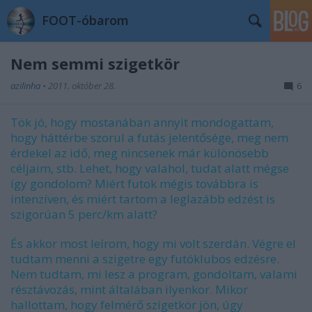
FOOT-óbarom
Nem semmi szigetkör
azilinha
•
2011. október 28.
6
Tök jó, hogy mostanában annyit mondogattam,
hogy háttérbe szorul a futás jelentősége, meg nem
érdekel az idő, meg nincsenek már különösebb
céljaim, stb. Lehet, hogy valahol, tudat alatt mégse
így gondolom? Miért futok mégis továbbra is
intenzíven, és miért tartom a leglazább edzést is
szigorúan 5 perc/km alatt?
És akkor most leírom, hogy mi volt szerdán. Végre el
tudtam menni a szigetre egy futóklubos edzésre.
Nem tudtam, mi lesz a program, gondoltam, valami
résztávozás, mint általában ilyenkor. Mikor
hallottam, hogy felmérő szigetkör jön, úgy