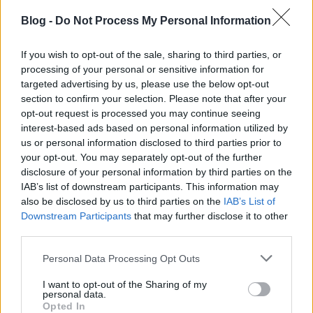
tüdőmet, és nincs gyilkosabb dolog, mint 5,3 km-t
Blog -
Do Not Process My Personal Information
futni teljes gőzzel. Most viszont anélkül, hogy kicsit is
készültem volna rá, sikerült majdnem egy perccel
megjavítani az egykori rekordomat. Akárhogy is
If you wish to opt-out of the sale, sharing to third parties, or
számolom, ez a szigetkör 4:13-as átlagra jön ki.
processing of your personal or sensitive information for
targeted advertising by us, please use the below opt-out
Ezek után ugye mindenki elhiszi, hogy nem érdekel
section to confirm your selection. Please note that after your
az idő a futásban, és amúgy sincs nagy jelentősége a
opt-out request is processed you may continue seeing
interest-based ads based on personal information utilized by
futásnak az életemben? :-)
us or personal information disclosed to third parties prior to
your opt-out. You may separately opt-out of the further
disclosure of your personal information by third parties on the
IAB’s list of downstream participants. This information may
also be disclosed by us to third parties on the
IAB’s List of
Címkék:
margitsziget
sebesség
pb
futóklub
Downstream Participants
that may further disclose it to other
third parties.
Please note that this website/app uses one or more Google
Personal Data Processing Opt Outs
services and may gather and store information including but
Ajánlott bejegyzések:
not limited to your visit or usage behaviour. You may click to
I want to opt-out of the Sharing of my
personal data.
grant or deny consent to Google and its third-party tags to
Opted In