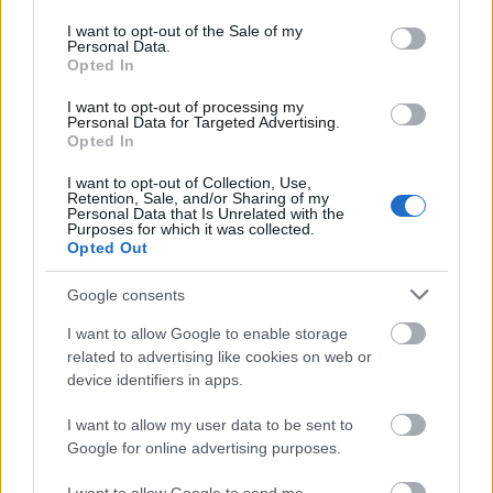
use your data for below specified purposes in below Google
consent section.
Old Lake Man középtáv 2020.
I want to opt-out of the Sale of my
Personal Data.
Opted In
I want to opt-out of processing my
Personal Data for Targeted Advertising.
Ironman, Nagyatád 2019
Opted In
I want to opt-out of Collection, Use,
Retention, Sale, and/or Sharing of my
Personal Data that Is Unrelated with the
Purposes for which it was collected.
Opted Out
Ironman, Nagyatád 2018
Google consents
I want to allow Google to enable storage
related to advertising like cookies on web or
BSZM 2018
device identifiers in apps.
I want to allow my user data to be sent to
Google for online advertising purposes.
Hogyan fussuk a második felét