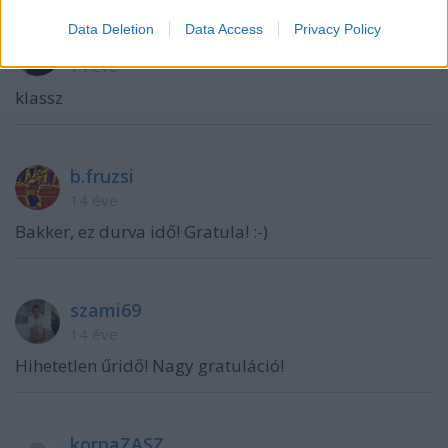
Data Deletion
Data Access
Privacy Policy
szasza75
14 éve
klassz
b.fruzsi
14 éve
Bakker, ez durva idő! Gratula! :-)
szami69
14 éve
Hihetetlen űridő! Nagy gratuláció!
korpaZASZ