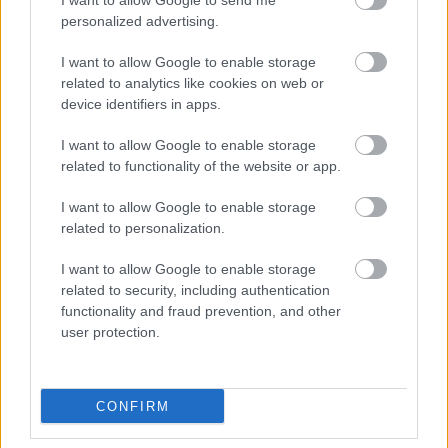
I want to allow Google to send me
gyorsabbra?
personalized advertising.
I want to allow Google to enable storage
related to analytics like cookies on web or
Szólj hozzá!
device identifiers in apps.
A hozzászóláshoz be kell lépned!
I want to allow Google to enable storage
related to functionality of the website or app.
I want to allow Google to enable storage
related to personalization.
I want to allow Google to enable storage
related to security, including authentication
functionality and fraud prevention, and other
user protection.
VAGY
CONFIRM