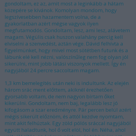
gondoltam, ez az, amit most a leginkább a hátam
közepére se kívánok. Komolyan mondom, hogy
legszívesebben hazamentem volna, de a
gyakorlatban azért mégse vagyok ilyen
megfutamodós. Gondoltam, lesz, ami lesz, alávetem
magam. Végülis csak huszon valahány percig kell
elviselni a szenvedést, aztán vége. Dávid felhívta a
figyelmünket, hogy mivel most sötétben futunk és a
lábunk elé kell nézni, valószínűleg nem fog olyan jól
sikerülni, mint jobb látási viszonyok mellett. Így én
nagyjából 24 percre saccoltam magam.
1,3 km bemelegítés után neki is indultunk. Az elején
három srác ment előttem, akiknél érezhetően
gyorsabb voltam, de nem nagyon bírtam őket
kikerülni. Gondoltam, nem baj, legalább lesz jó
kifogásom a szar eredményre. Pár percen belül azért
mégis sikerült előznöm, és attól kezdve nyomtam,
mint akit felhúztak. Egy zöld pólós sráccal nagyjából
együtt haladtunk, hol ő volt elöl, hol én. Néha, ahol