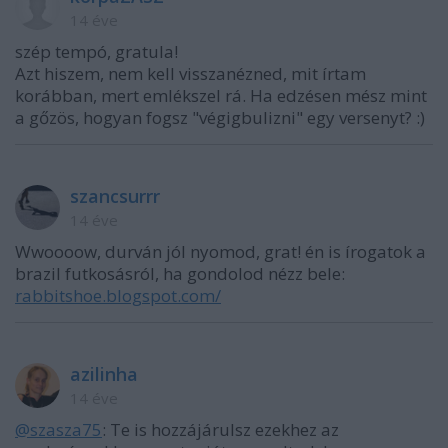
14 éve
szép tempó, gratula!
Azt hiszem, nem kell visszanézned, mit írtam
korábban, mert emlékszel rá. Ha edzésen mész mint
a gőzös, hogyan fogsz "végigbulizni" egy versenyt? :)
szancsurrr
14 éve
Wwoooow, durván jól nyomod, grat! én is írogatok a
brazil futkosásról, ha gondolod nézz bele:
rabbitshoe.blogspot.com/
azilinha
14 éve
@szasza75
: Te is hozzájárulsz ezekhez az