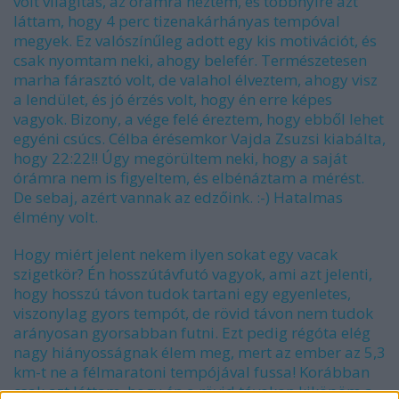
volt világítás, az órámra néztem, és többnyire azt
láttam, hogy 4 perc tizenakárhányas tempóval
megyek. Ez valószínűleg adott egy kis motivációt, és
csak nyomtam neki, ahogy belefér. Természetesen
marha fárasztó volt, de valahol élveztem, ahogy visz
a lendület, és jó érzés volt, hogy én erre képes
vagyok. Bizony, a vége felé éreztem, hogy ebből lehet
egyéni csúcs. Célba érésemkor Vajda Zsuzsi kiabálta,
hogy 22:22!! Úgy megörültem neki, hogy a saját
órámra nem is figyeltem, és elbénáztam a mérést.
De sebaj, azért vannak az edzőink. :-) Hatalmas
élmény volt.
Hogy miért jelent nekem ilyen sokat egy vacak
szigetkör? Én hosszútávfutó vagyok, ami azt jelenti,
hogy hosszú távon tudok tartani egy egyenletes,
viszonylag gyors tempót, de rövid távon nem tudok
arányosan gyorsabban futni. Ezt pedig régóta elég
nagy hiányosságnak élem meg, mert az ember az 5,3
km-t ne a félmaratoni tempójával fussa! Korábban
csak azt láttam, hogy én a rövid távokon kiköpöm a