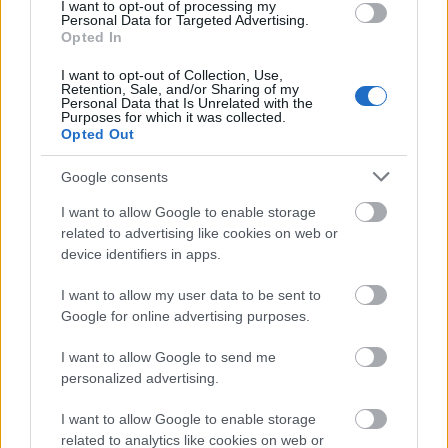
I want to opt-out of processing my
azt hittem, a falun belül teszünk bele egy extra kört,
Personal Data for Targeted Advertising.
Opted In
vagy ilyesmi. De nem, örömmel közölték, hogy én
vagyok az első női befutó, amikor még csak 18,69
I want to opt-out of Collection, Use,
km-t jelzett az órám. Őszintén szólva nem is bántam
Retention, Sale, and/or Sharing of my
Personal Data that Is Unrelated with the
annyira, bár, ha tudom, hogy ez a vége, lehet, hogy
Purposes for which it was collected.
jobban belehúztam volna az utolsó 1-2 km-en. De
Opted Out
sebaj, így is elég eufórikus hangulatba kerültem.
Nem a győzelem miatt, hanem mert az egész baromi
Google consents
jó volt. Viszont elkezdtem fázni a vizes cuccban, és
I want to allow Google to enable storage
Karesznél volt a kocsikulcs. Általában, amire ő beér,
related to advertising like cookies on web or
addigra én már azt is elfelejtem, hogy versenyen
device identifiers in apps.
voltam (na jó, kis túlzással :-)), ez esetben azonban 7
perccel utánam ő is befutottt! Először azt hittem,
I want to allow my user data to be sent to
valami hasonmása jön, de meg kellett győződnöm
Google for online advertising purposes.
róla, hogy az tempós csávó az én férjem. :-) Így
nemcsak száraz ruhához sikerült jutnom, hanem
I want to allow Google to send me
büszkeség-érzethez is, amit a férjem teljesítménye
personalized advertising.
indukált bennem.
I want to allow Google to enable storage
Megvártuk az eredményhirdetést, ahol igaz, csak
related to analytics like cookies on web or