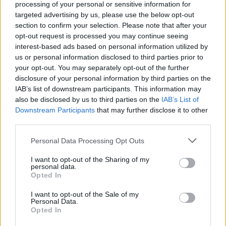
processing of your personal or sensitive information for
targeted advertising by us, please use the below opt-out
section to confirm your selection. Please note that after your
opt-out request is processed you may continue seeing
interest-based ads based on personal information utilized by
us or personal information disclosed to third parties prior to
your opt-out. You may separately opt-out of the further
disclosure of your personal information by third parties on the
IAB’s list of downstream participants. This information may
also be disclosed by us to third parties on the
IAB’s List of
Downstream Participants
that may further disclose it to other
third parties.
Please note that this website/app uses one or more Google
Personal Data Processing Opt Outs
services and may gather and store information including but
not limited to your visit or usage behaviour. You may click to
I want to opt-out of the Sharing of my
personal data.
grant or deny consent to Google and its third-party tags to
Opted In
use your data for below specified purposes in below Google
consent section.
I want to opt-out of the Sale of my
Personal Data.
Opted In
A faluba érve gyanús volt, hogy hamarosan célba
érünk, de az órám szerint még volt hátra bőven, ezért