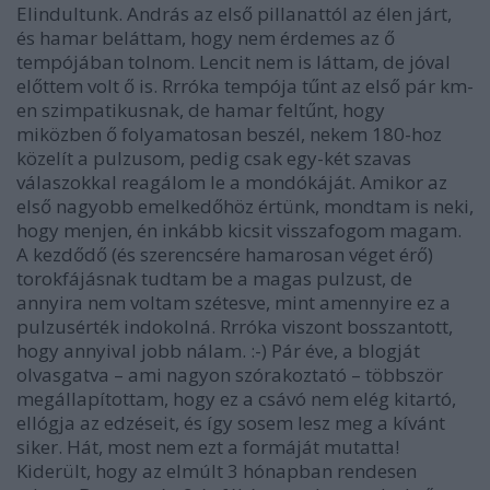
Elindultunk. András az első pillanattól az élen járt,
és hamar beláttam, hogy nem érdemes az ő
tempójában tolnom. Lencit nem is láttam, de jóval
előttem volt ő is. Rrróka tempója tűnt az első pár km-
en szimpatikusnak, de hamar feltűnt, hogy
miközben ő folyamatosan beszél, nekem 180-hoz
közelít a pulzusom, pedig csak egy-két szavas
válaszokkal reagálom le a mondókáját. Amikor az
első nagyobb emelkedőhöz értünk, mondtam is neki,
hogy menjen, én inkább kicsit visszafogom magam.
A kezdődő (és szerencsére hamarosan véget érő)
torokfájásnak tudtam be a magas pulzust, de
annyira nem voltam szétesve, mint amennyire ez a
pulzusérték indokolná. Rrróka viszont bosszantott,
hogy annyival jobb nálam. :-) Pár éve, a blogját
olvasgatva – ami nagyon szórakoztató – többször
megállapítottam, hogy ez a csávó nem elég kitartó,
ellógja az edzéseit, és így sosem lesz meg a kívánt
siker. Hát, most nem ezt a formáját mutatta!
Kiderült, hogy az elmúlt 3 hónapban rendesen