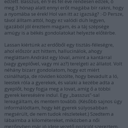
edzett. Basszus, én 9 és fél éve rendesen edzek, ő
meg 3 hónap alatt ennyi erőt magába bír rakni, hogy
a nyomába se érek! Hol van itt az igazság? :-D Persze,
távol álltam attól, hogy ez valódi düh legyen,
igazából jól éreztem magam, és a táj szépsége
amúgy is a békés gondolatokat helyezte előtérbe.
Lassan kiértünk az erdőből egy tisztás-féleségre,
ahol először azt hittem, hallucinálok, ahogy
megláttam Andrást egy lóval, amint a kantárral
(vagy gyeplővel, vagy mi az?) terelgeti az állatot. Volt
néhány bizarr gondolatom, hogy ezt miért
csinálhatja, de röviden közölte, hogy bevadult a ló,
leestek róla a gyerekek, és valaki a kezébe adta a
gyeplőt, hogy fogja meg a lovat, amíg ő a többi
gyerek keresésére indul. Egy „basszus”-sal
lereagáltam, és mentem tovább. (Később sajnos úgy
informálódtam, hogy két gyerek súlyosabban
megsérült, de nem tudok részleteket.) Szedtem a
lábaimba a kilométereket, miközben a női
mezőnyben már jó ideje vezető pozíciót szereztem.