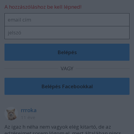
A hozzászóláshoz be kell lépned!
VAGY
rrroka
11 éve
Az igaz h néha nem vagyok elég kitartó, de az
edzéseimet sosem lógom el, mert általában nincs