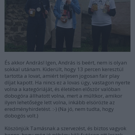
És akkor András! Igen, András is beért, nem is olyan
sokkal utánam. Kiderült, hogy 13 percen keresztül
tartotta a lovat, amiért teljesen jogosan fair play
díjat kapott. Ha nincs ez a lovas ügy, vastagon nyerte
volna a kategóriáját, és életében először valóban
dobogóra állhatott volna, mert a múltkor, amikor
ilyen lehetősége lett volna, inkább elsörözte az
eredményhirdetést. :-) (Na jó, nem tudta, hogy
dobogós volt.)
Köszönjük Tamásnak a szervezést, és biztos vagyok
benne, hogy még jó néhány káli futáson ott leszek.