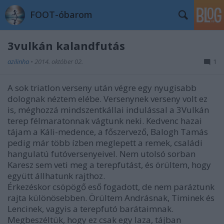
FOOT-óbarom
3vulkán kalandfutás
azilinha
•
2014. október 02.
1
A sok triatlon verseny után végre egy nyugisabb
dolognak néztem elébe. Versenynek verseny volt ez
is, méghozzá mindszentkállai indulással a 3Vulkán
terep félmaratonnak vágtunk neki. Kedvenc hazai
tájam a Káli-medence, a főszervező, Balogh Tamás
pedig már több ízben meglepett a remek, családi
hangulatú futóversenyeivel. Nem utolsó sorban
Karesz sem veti meg a terepfutást, és örültem, hogy
együtt állhatunk rajthoz.
Érkezéskor csöpögő eső fogadott, de nem paráztunk
rajta különösebben. Örültem Andrásnak, Timinek és
Lencinek, vagyis a terepfutó barátaimnak.
Megbeszéltük, hogy ez csak egy laza, tájban