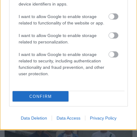
kategória-győztesként állhattam dobogóra, de ettől
device identifiers in apps.
még tudtam, női abszolút győztes is vagyok. Ne
gondoljatok hozzá extra időt, a 18,69 km-t 1:38 alatt
I want to allow Google to enable storage
futottam, és majdnem 500 méter szint volt benne.
related to functionality of the website or app.
Fogalmam sincs, hogy ez jó-e vagy rossz,
I want to allow Google to enable storage
feltételezem az utóbbit, de próbálom hinni az
related to personalization.
előbbit. :-) Ahogy mondtam, ez nem egy nemzetközi
világverseny. 51-en vettek részt a félmaratoni távon,
I want to allow Google to enable storage
ebből 16 nő, vagyis erre terjed ki a győzelmem.
related to security, including authentication
Rrróka a pasik között 3-ik lett, és bár nem tetszik,
functionality and fraud prevention, and other
hogy ennyivel gyorsabb nálam, elismerem, hogy
user protection.
szép munkát végzett. Lenci pedig pont lemaradt a
dobogóról.
CONFIRM
Data Deletion
Data Access
Privacy Policy