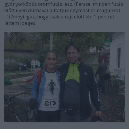
gyönyörködős örömfutás lesz. (Persze, minden futás
előtt ilyen dumával álltatjuk egymást és magunkat!
;-)) Annyi igaz, hogy csak a rajt előtt kb. 1 perccel
lettem ideges.