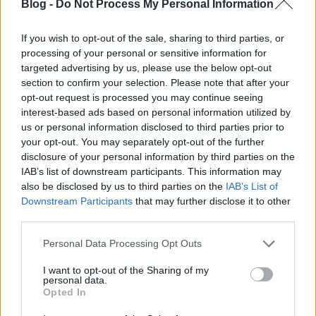
lebeszélném. Erre ők mondták, hogy most nem
Blog -
Do Not Process My Personal Information
edzeni megyek, hanem egy olyan versenyt befejezni,
aminek a háromnegyedén már túl vagyok. Így igaz,
If you wish to opt-out of the sale, sharing to third parties, or
ehhez másként kell hozzáállni!
processing of your personal or sensitive information for
targeted advertising by us, please use the below opt-out
section to confirm your selection. Please note that after your
opt-out request is processed you may continue seeing
interest-based ads based on personal information utilized by
us or personal information disclosed to third parties prior to
your opt-out. You may separately opt-out of the further
disclosure of your personal information by third parties on the
IAB’s list of downstream participants. This information may
also be disclosed by us to third parties on the
IAB’s List of
Downstream Participants
that may further disclose it to other
third parties.
Please note that this website/app uses one or more Google
Personal Data Processing Opt Outs
services and may gather and store information including but
not limited to your visit or usage behaviour. You may click to
I want to opt-out of the Sharing of my
personal data.
grant or deny consent to Google and its third-party tags to
Opted In
use your data for below specified purposes in below Google
Nekiindultam tehát a 4-ik napon is, ahol
consent section.