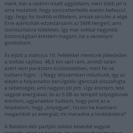
ment, bár a vádlim miatt aggódtam, mert több jel is
arra mutatott, hogy sorozatterhelés esetén befeszül
úgy, hogy ha tovább erőltetem, annak sérülés a vége.
Erre ajánlották edzéstársaim az SMR hengert, ami
izomlazításra tökéletes. Így már sokkal nagyobb
biztonságban éreztem magam, ha a versenyre
gondoltam.
És eljött a március 19. Feféékkel mentünk jókedvűen
a siófoki rajthoz. 48,5 km várt rám, amitől talán
azért nem paráztam különösebben, mert fel se
tudtam fogni.
:-)
Nagy létszámban indultunk, így az
elején a folyamatos kerülgetés igencsak visszafogta
a sebességet, ami nagyon jól jött. Úgy éreztem, tele
vagyok energiával, és az 5:08-as tempót totyogásnak
éreztem, ugyanakkor tudtam, hogy pont az a
feladatom, hogy „totyogjak”, hiszen ha kiadnám
magamból az energiát, mi maradna a továbbiakra?
A Balaton déli partján sokkal kevésbé vagyok
ismerős, mint az északin, így sokszor fogalmam se