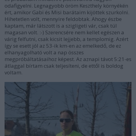
odafigyelni. Legnagyobb öröm Keszthely környékén
ért, amikor Gabi és Misi barátaim kijöttek szurkolni.
Hihetetlen volt, mennyire feldobtak. Ahogy észbe
kaptam, már látszott is a szigligeti vár, csak túl
magasan volt.
:-)
Szerencsére nem kellet egészen a
várig felfutni, csak kicsit lejjebb, a templomig. Azért
így se esett jól az 53-ik km-en az emelkedő, de ez
elhanyagolható volt a nap összes
megpróbáltatásaihoz képest. Az aznapi távot 5:21-es
átlaggal bírtam csak teljesíteni, de ettől is boldog
voltam.