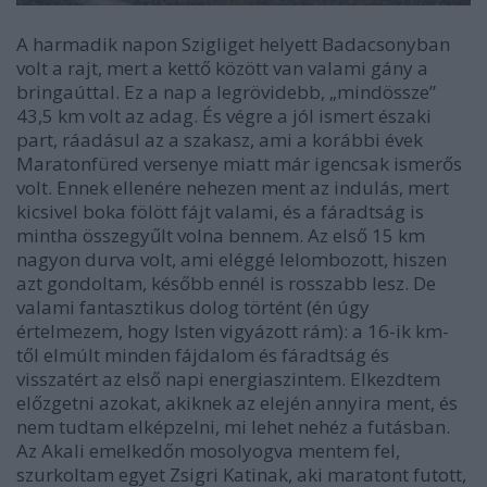
A harmadik napon Szigliget helyett Badacsonyban
volt a rajt, mert a kettő között van valami gány a
bringaúttal. Ez a nap a legrövidebb, „mindössze”
43,5 km volt az adag. És végre a jól ismert északi
part, ráadásul az a szakasz, ami a korábbi évek
Maratonfüred versenye miatt már igencsak ismerős
volt. Ennek ellenére nehezen ment az indulás, mert
kicsivel boka fölött fájt valami, és a fáradtság is
mintha összegyűlt volna bennem. Az első 15 km
nagyon durva volt, ami eléggé lelombozott, hiszen
azt gondoltam, később ennél is rosszabb lesz. De
valami fantasztikus dolog történt (én úgy
értelmezem, hogy Isten vigyázott rám): a 16-ik km-
től elmúlt minden fájdalom és fáradtság és
visszatért az első napi energiaszintem. Elkezdtem
előzgetni azokat, akiknek az elején annyira ment, és
nem tudtam elképzelni, mi lehet nehéz a futásban.
Az Akali emelkedőn mosolyogva mentem fel,
szurkoltam egyet Zsigri Katinak, aki maratont futott,