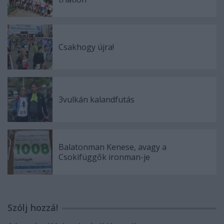
Csakhogy újra!
3vulkán kalandfutás
Balatonman Kenese, avagy a
Csokifüggők ironman-je
Szólj hozzá!