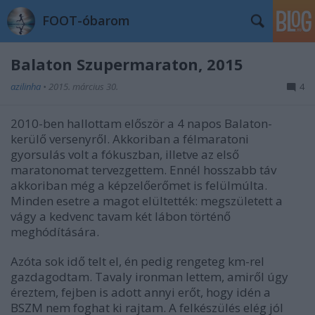
FOOT-óbarom
Balaton Szupermaraton, 2015
azilinha
•
2015. március 30.
4
2010-ben hallottam először a 4 napos Balaton-
kerülő versenyről. Akkoriban a félmaratoni
gyorsulás volt a fókuszban, illetve az első
maratonomat tervezgettem. Ennél hosszabb táv
akkoriban még a képzelőerőmet is felülmúlta.
Minden esetre a magot elültették: megszületett a
vágy a kedvenc tavam két lábon történő
meghódítására.
Azóta sok idő telt el, én pedig rengeteg km-rel
gazdagodtam. Tavaly ironman lettem, amiről úgy
éreztem, fejben is adott annyi erőt, hogy idén a
BSZM nem foghat ki rajtam. A felkészülés elég jól