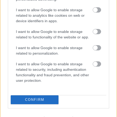
nem kimutatni, amit belül éreztem.
:-)
Aztán jött a jól
ismert akarattyai, majd a jóval keményebb
I want to allow Google to enable storage
balatonvilágosi emelkedő. Nem sétáltam bele
related to analytics like cookies on web or
egyetlen pillanatra sem, de igencsak nagy mentális
device identifiers in apps.
erőfeszítésembe került a futómozdulatok imitálása.
Világoson nagyon szép volt lenézni. Örültem, hogy
I want to allow Google to enable storage
Robinak mindig mesélhetek a látnivalókról, ezzel is
related to functionality of the website or app.
sikerült a figyelmet jó irányba terelni. Aztán le kellett
I want to allow Google to enable storage
futni a lejtőn – na, ez a felfelénél is katasztrofálisabb
related to personalization.
volt a beállt izmokkal és a fájdalommal. De ezután
már tényleg csak Siófokig kellett eljutni. Örültem,
I want to allow Google to enable storage
amikor ismeretlen területre értünk, mert az már azt
related to security, including authentication
jelentette, hogy elhagytuk Világost. És igen, egyszer
functionality and fraud prevention, and other
csak megjelent a Siófok tábla. Ott még kicsit kellett
user protection.
nyomni, hogy elérjük a célt, de csodálatos módon ez
is eljött!
CONFIRM