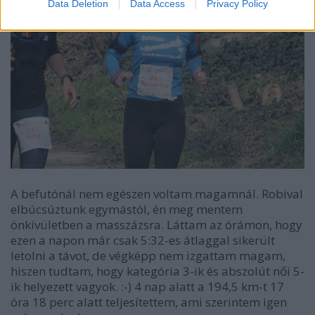
Data Deletion
Data Access
Privacy Policy
A befutónál nem egészen voltam magamnál. Robival
elbúcsúztunk egymástól, én meg mentem
önkívületben a masszázsra. Láttam az órámon, hogy
ezen a napon már csak 5:32-es átlaggal sikerült
letolni a távot, de végképp nem izgattam magam,
hiszen tudtam, hogy kategória 3-ik és abszolút női 5-
ik helyezett vagyok.
:-)
4 nap alatt a 194,5 km-t 17
óra 18 perc alatt teljesítettem, ami szerintem igen