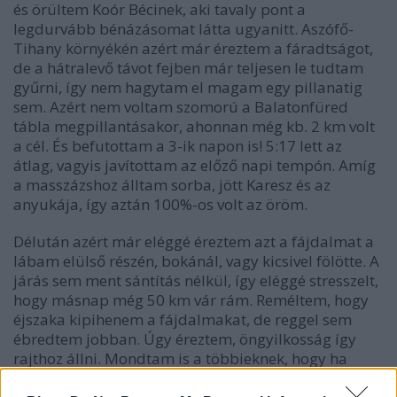
és örültem Koór Bécinek, aki tavaly pont a
legdurvább bénázásomat látta ugyanitt. Aszófő-
Tihany környékén azért már éreztem a fáradtságot,
de a hátralevő távot fejben már teljesen le tudtam
gyűrni, így nem hagytam el magam egy pillanatig
sem. Azért nem voltam szomorú a Balatonfüred
tábla megpillantásakor, ahonnan még kb. 2 km volt
a cél. És befutottam a 3-ik napon is! 5:17 lett az
átlag, vagyis javítottam az előző napi tempón. Amíg
a masszázshoz álltam sorba, jött Karesz és az
anyukája, így aztán 100%-os volt az öröm.
Délután azért már eléggé éreztem azt a fájdalmat a
lábam elülső részén, bokánál, vagy kicsivel fölötte. A
járás sem ment sántítás nélkül, így eléggé stresszelt,
hogy másnap még 50 km vár rám. Reméltem, hogy
éjszaka kipihenem a fájdalmakat, de reggel sem
ébredtem jobban. Úgy éreztem, öngyilkosság így
rajthoz állni. Mondtam is a többieknek, hogy ha
valaki így akarna elindulni edzeni, mindenképpen