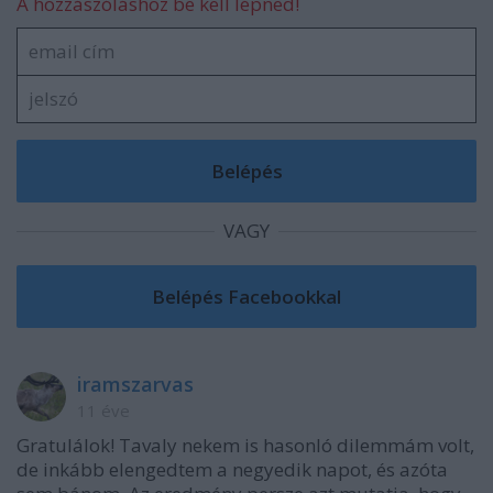
A hozzászóláshoz be kell lépned!
VAGY
iramszarvas
11 éve
Gratulálok! Tavaly nekem is hasonló dilemmám volt,
de inkább elengedtem a negyedik napot, és azóta