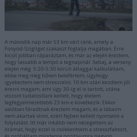
A második nap már 53 km várt ránk, amely a
Fonyód-Szigliget szakaszt foglalja magában. Erre
kicsit jobban ráparáztam, és már az elején éreztem,
hogy lassabb a tempó a tegnapinál. Sebaj, a verseny
elején még 5:20-5:30 körüli átlaggal kalkuláltam,
ebbe meg még bőven belefértem, úgyhogy
igyekeztem nem stresszelni. 10 km után kezdtem jól
érezni magam, ami úgy 30-ig el is tartott, utána
viszont tudatosítani kellett, hogy életem
legfegyelmezettebb 23 km-e következik. Ekkor
valóban fáradtnak éreztem magam, és a lábaim
nem akartak vinni, ezért fejben kellett nyomatni a
folytatást. Itt már inkább nem nézegettem az
órámat, hogy ezzel is csökkentsem a stresszfaktort,
és próbáltam mindenre pozitívumra nagyon