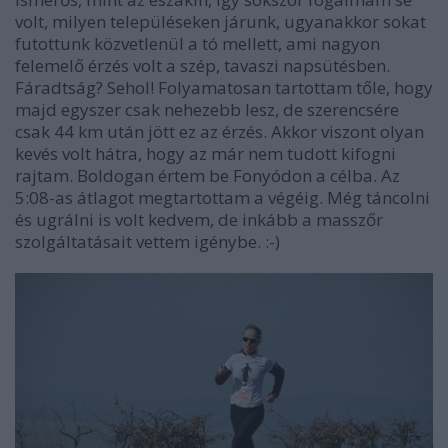
volt, milyen településeken járunk, ugyanakkor sokat
futottunk közvetlenül a tó mellett, ami nagyon
felemelő érzés volt a szép, tavaszi napsütésben.
Fáradtság? Sehol! Folyamatosan tartottam tőle, hogy
majd egyszer csak nehezebb lesz, de szerencsére
csak 44 km után jött ez az érzés. Akkor viszont olyan
kevés volt hátra, hogy az már nem tudott kifogni
rajtam. Boldogan értem be Fonyódon a célba. Az
5:08-as átlagot megtartottam a végéig. Még táncolni
és ugrálni is volt kedvem, de inkább a masszőr
szolgáltatásait vettem igénybe.
:-)