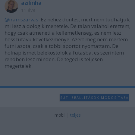
azilinha
11 éve
@iramszarvas
: Ez nehez dontes, mert nem tudhatjuk,
mi lesz a dolog kimenetele. De talan valahol ereztem,
hogy csak atmeneti a kellemetlenseg, es nem lesz
hosszutavu kovetkezmenye. Azert meg nem mertem
futni azota, csak a tobbi sportot nyomattam. De
holnap ismet belekostolok a futasba, es szerintem
rendben lesz minden. De teged is teljesen
megertelek.
SÜTI BEÁLLÍTÁSOK MÓDOSÍTÁSA
mobil
|
teljes