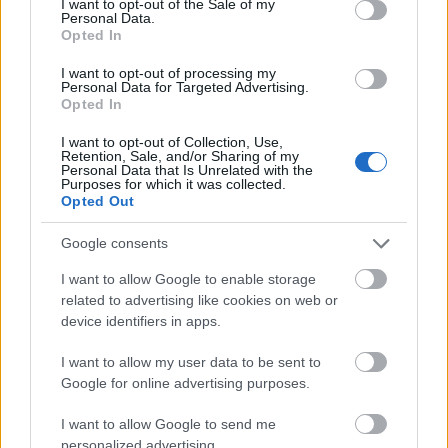
I want to opt-out of the Sale of my
Balatonfüredről kellett Siófokig eljutni két lábon,
Personal Data.
Opted In
ráadásul futó mozdulatokkal.
J
Az eleje megint
nagyon nehezen ment. Csopakra érve most nem az
I want to opt-out of processing my
az euforikus érzés fogott el, ami általában szokott,
Personal Data for Targeted Advertising.
Opted In
ha arra járok, hanem a kételyek gyötörtek, hogy be
tudom-e fejezni a versenyt. De Isten ekkor sem
I want to opt-out of Collection, Use,
feledkezett meg rólam, hanem mellém rendelt egy
Retention, Sale, and/or Sharing of my
Personal Data that Is Unrelated with the
futótársat, aki folyamatosan tartotta bennem a
Purposes for which it was collected.
lelket. Rácz Robit a triatlon versenyekről ismerem,
Opted Out
iszonyú gyors csávó, de most ahelyett, hogy
elrobogott volna, futott végig velem. Ha lassultam,
Google consents
mindig szólt, hogy „gyere!”, és én mentem. Ha
I want to allow Google to enable storage
felszisszentem a fájdalomtól, azt mondta, hogy „ne
related to advertising like cookies on web or
foglalkozz vele!”, és én nem foglalkoztam. Végig
device identifiers in apps.
történeteket meséltünk egymásnak, hogy eltereljük a
figyelmet a kellemetlen érzésekről. Kenesére azért jó
I want to allow my user data to be sent to
volt beérni. A kiserdei bicikliúton voltunk a táv
Google for online advertising purposes.
felénél, és éreztem, hogy 25 km már nem foghat ki
rajtam. A strandra érve pedig ott szurkolt Karesz és
I want to allow Google to send me
Erika.
:-)
Azt mondták, jó a mozgásom. Igyekeztem
personalized advertising.