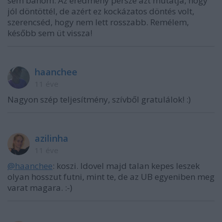
sem bánom. Az eredmény persze azt mutatja, hogy
jól döntöttél, de azért ez kockázatos döntés volt,
szerencséd, hogy nem lett rosszabb. Remélem,
később sem üt vissza!
haanchee
11 éve
Nagyon szép teljesítmény, szívből gratulálok! :)
azilinha
11 éve
@haanchee
: koszi. Idovel majd talan kepes leszek
olyan hosszut futni, mint te, de az UB egyeniben meg
varat magara. :-)