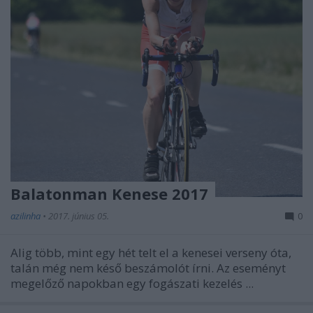
Balatonman Kenese 2017
azilinha
•
2017. június 05.
0
Alig több, mint egy hét telt el a kenesei verseny óta,
talán még nem késő beszámolót írni. Az eseményt
megelőző napokban egy fogászati kezelés ...