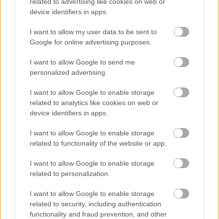
related to advertising like cookies on web or
device identifiers in apps.
I want to allow my user data to be sent to
Google for online advertising purposes.
I want to allow Google to send me
Balatonman Füred 2017
personalized advertising.
azilinha
•
2017. szeptember 21.
0
I want to allow Google to enable storage
related to analytics like cookies on web or
Beszámolót írni azért jó, mert újra lehet élni az
device identifiers in apps.
eseményt – és persze, mert olvassátok. :-)
I want to allow Google to enable storage
Balatonman Füred… A verseny előtt átnéztem a
...
related to functionality of the website or app.
I want to allow Google to enable storage
related to personalization.
I want to allow Google to enable storage
related to security, including authentication
functionality and fraud prevention, and other