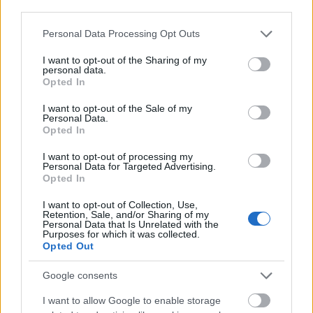
third parties.
Please note that this website/app uses one or more Google
Personal Data Processing Opt Outs
services and may gather and store information including but
not limited to your visit or usage behaviour. You may click to
I want to opt-out of the Sharing of my
personal data.
BSZM 2018
grant or deny consent to Google and its third-party tags to
Opted In
use your data for below specified purposes in below Google
azilinha
•
2018. április 05.
0
consent section.
I want to opt-out of the Sale of my
Personal Data.
Opted In
2015 és 2016 után ismét eljött az ideje, hogy rajthoz
álljak a Balaton Szupermaratonon, ahol a feladat a
I want to opt-out of processing my
Balaton körbefutása négy nap alatt. Minden ...
Personal Data for Targeted Advertising.
Opted In
I want to opt-out of Collection, Use,
Retention, Sale, and/or Sharing of my
Personal Data that Is Unrelated with the
Purposes for which it was collected.
Opted Out
Google consents
I want to allow Google to enable storage