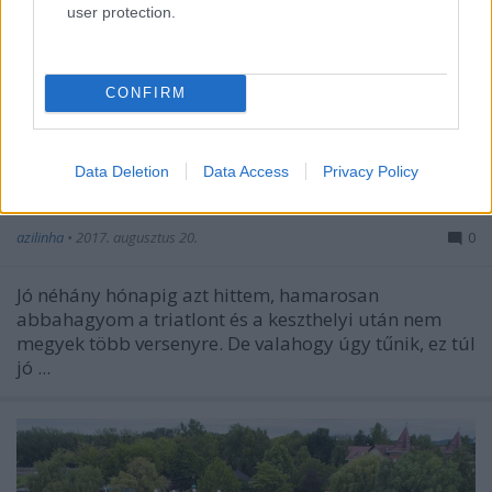
user protection.
CONFIRM
Data Deletion
Data Access
Privacy Policy
Szálka triatlon XL 2017
azilinha
•
2017. augusztus 20.
0
Jó néhány hónapig azt hittem, hamarosan
abbahagyom a triatlont és a keszthelyi után nem
megyek több versenyre. De valahogy úgy tűnik, ez túl
jó ...