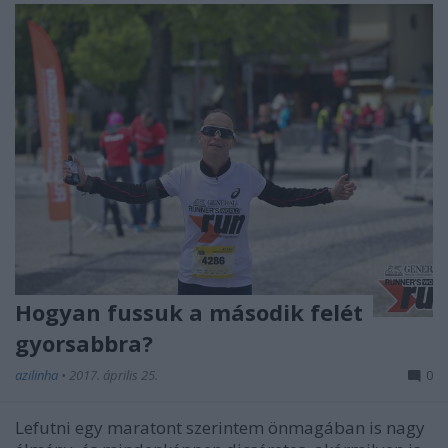
Hogyan fussuk a második felét
gyorsabbra?
azilinha
•
2017. április 25.
0
Lefutni egy maratont szerintem önmagában is nagy