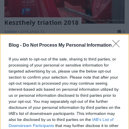
Keszthely triatlon 2018
azilinha
•
2018. június 13.
0
Blog -
Do Not Process My Personal Information
Ha mindig csak a jó dolgokról írnék, akkor ez a
bejegyzés nem születne meg. De van az életnek
árnyékos oldala is, amit a szombati időjárás ...
If you wish to opt-out of the sale, sharing to third parties, or
processing of your personal or sensitive information for
targeted advertising by us, please use the below opt-out
section to confirm your selection. Please note that after your
opt-out request is processed you may continue seeing
interest-based ads based on personal information utilized by
us or personal information disclosed to third parties prior to
your opt-out. You may separately opt-out of the further
disclosure of your personal information by third parties on the
IAB’s list of downstream participants. This information may
also be disclosed by us to third parties on the
IAB’s List of
Downstream Participants
that may further disclose it to other