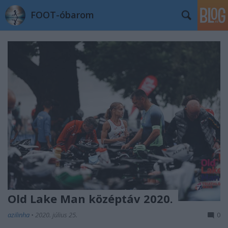
FOOT-óbarom
Old Lake Man középtáv 2020.
azilinha
•
2020. július 25.
0