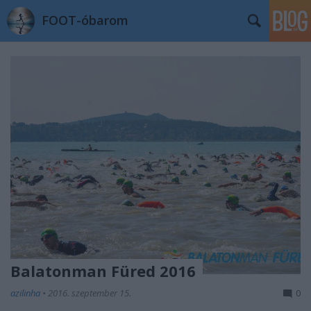
FOOT-óbarom
Balatonman Füred 2016
azilinha
•
2016. szeptember 15.
0