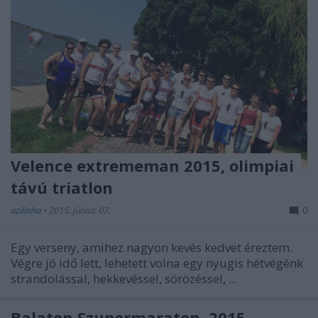
Velence extrememan 2015, olimpiai
távú triatlon
azilinha
•
2015. június 07.
0
Egy verseny, amihez nagyon kevés kedvet éreztem.
Végre jó idő lett, lehetett volna egy nyugis hétvégénk
strandolással, hekkevéssel, sörözéssel, ...
Balaton Szupermaraton, 2015