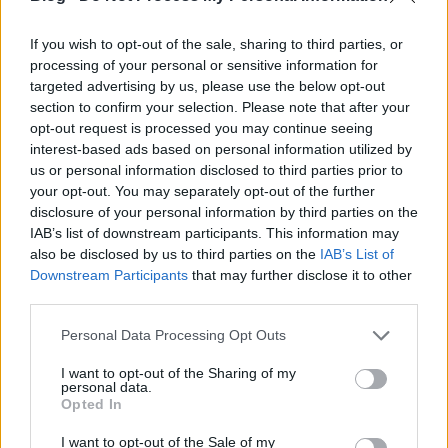
If you wish to opt-out of the sale, sharing to third parties, or
Keszthelyi triatlon, 2016
processing of your personal or sensitive information for
targeted advertising by us, please use the below opt-out
azilinha
•
2016. június 09.
0
section to confirm your selection. Please note that after your
opt-out request is processed you may continue seeing
Végre megélhettünk egy olyan évet, amikor az UB-t
interest-based ads based on personal information utilized by
és a keszthelyi triatlont nem szervezik egymásra.
us or personal information disclosed to third parties prior to
Nagyszerű, mindkettőn részt lehet venni! Ezek a ...
your opt-out. You may separately opt-out of the further
disclosure of your personal information by third parties on the
IAB’s list of downstream participants. This information may
also be disclosed by us to third parties on the
IAB’s List of
Downstream Participants
that may further disclose it to other
third parties.
Please note that this website/app uses one or more Google
Personal Data Processing Opt Outs
services and may gather and store information including but
not limited to your visit or usage behaviour. You may click to
I want to opt-out of the Sharing of my
personal data.
grant or deny consent to Google and its third-party tags to
Opted In
use your data for below specified purposes in below Google
consent section.
I want to opt-out of the Sale of my