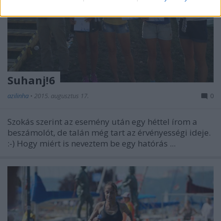
Suhanj!6
azilinha
•
2015. augusztus 17.
0
Szokás szerint az esemény után egy héttel írom a
beszámolót, de talán még tart az érvényességi ideje.
:-) Hogy miért is neveztem be egy hatórás ...