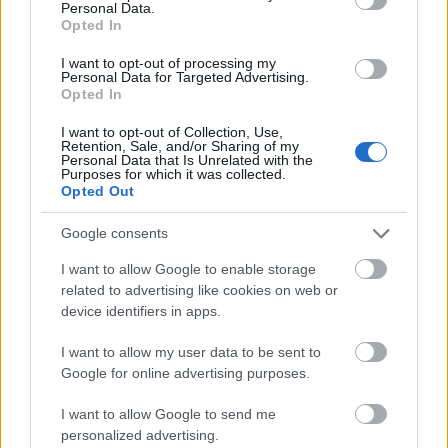
Personal Data.
Opted In
I want to opt-out of processing my
Personal Data for Targeted Advertising.
BSZM 2016.
Opted In
azilinha
•
2016. március 24.
5
I want to opt-out of Collection, Use,
Retention, Sale, and/or Sharing of my
Personal Data that Is Unrelated with the
Szerencsére az idei évet sem Balaton Szupermaraton
Purposes for which it was collected.
Opted Out
nélkül képzelték el a szervezők. Eljött az idő, hogy
ismét négy nap alatt, két lábbal, ...
Google consents
I want to allow Google to enable storage
related to advertising like cookies on web or
device identifiers in apps.
I want to allow my user data to be sent to
Google for online advertising purposes.
I want to allow Google to send me
personalized advertising.