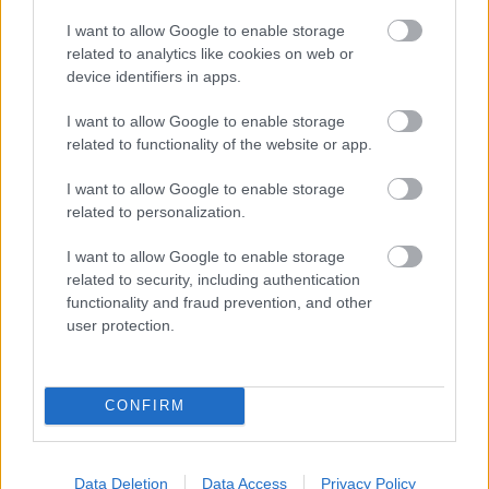
I want to allow Google to enable storage
related to analytics like cookies on web or
device identifiers in apps.
I want to allow Google to enable storage
Balatonman Kenese, 2015
related to functionality of the website or app.
azilinha
•
2015. szeptember 14.
2
I want to allow Google to enable storage
related to personalization.
Ritka jó érzés egy triatlonosnak, amikor házhoz jön a
verseny (ugye, Peti és Marci? ;-)). Keneseiként
I want to allow Google to enable storage
egyértelmű volt, hogy indulok a hazai pályán ...
related to security, including authentication
functionality and fraud prevention, and other
user protection.
CONFIRM
Data Deletion
Data Access
Privacy Policy