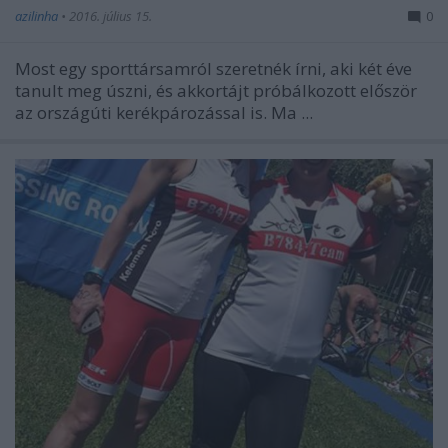
azilinha
•
2016. július 15.
0
Most egy sporttársamról szeretnék írni, aki két éve
tanult meg úszni, és akkortájt próbálkozott először
az országúti kerékpározással is. Ma ...