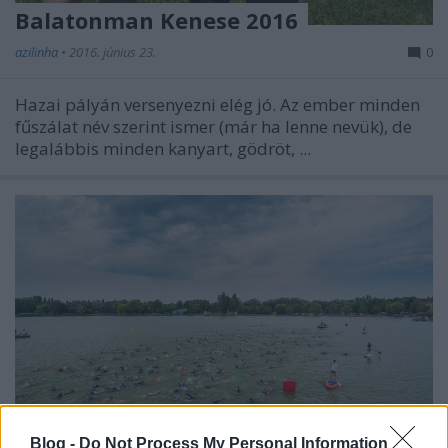
Balatonman Kenese 2016
azilinha
•
2016. június 23.
0
Hazai pályán versenyezni elég jó. Az ember minden
fűszálat név szerint ismer (már ha lenne nevük), de
legalábbis minden kanyart, gödröt, ...
Blog -
Do Not Process My Personal Information