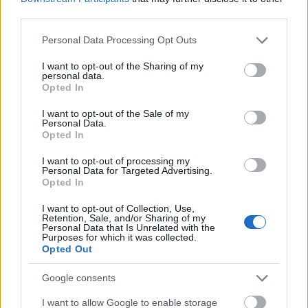
érdemes írni. A novemberi siófoki félmaraton
third parties.
nemcsak a helyszín miatt nagy kedvencem, hanem,
ha valahol, akkor itt aztán igazán lehet nyomni.
Please note that this website/app uses one or more Google
Personal Data Processing Opt Outs
Többnyire ideális futóidő a jellemző, a pálya 95%-a
services and may gather and store information including but
jó minőségű aszfalt, emelkedő…
not limited to your visit or usage behaviour. You may click to
I want to opt-out of the Sharing of my
personal data.
grant or deny consent to Google and its third-party tags to
Opted In
use your data for below specified purposes in below Google
Hogy lett Nagyatádból Füred?
consent section.
I want to opt-out of the Sale of my
azilinha
•
2014. szeptember 02.
0
Personal Data.
Opted In
Tegnap reggel arra ébredtem, hogy megnyitották a
I want to opt-out of processing my
Personal Data for Targeted Advertising.
jövő évi nagyatádi Ironman nevezést. Én nem
Opted In
kerültem a listára, és jó eséllyel ez így is marad. Ettől
picit elszomorodtam, mert nem tudom elfelejteni azt
I want to opt-out of Collection, Use,
a flash-t, amit idén a célba éréskor átéltem. Tényleg
Retention, Sale, and/or Sharing of my
Personal Data that Is Unrelated with the
csak a heroin…
Purposes for which it was collected.
Opted Out
A 2013-as futószezon
Google consents
azilinha
•
2013. november 18.
11
I want to allow Google to enable storage