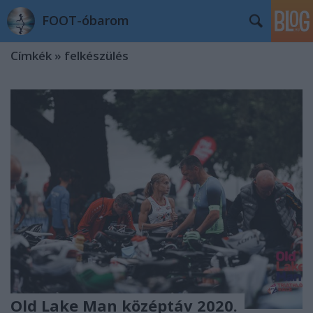
FOOT-óbarom
Címkék
»
felkészülés
Old Lake Man középtáv 2020.