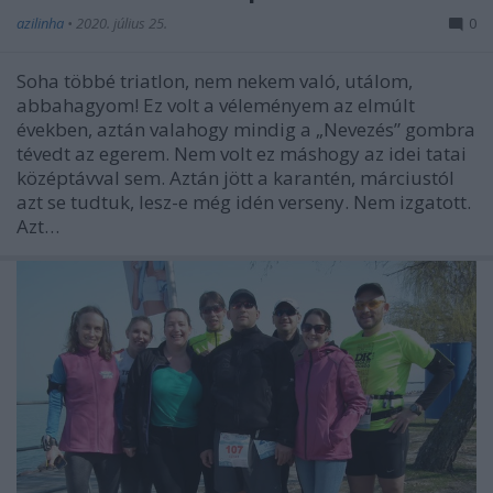
azilinha
•
2020. július 25.
0
Soha többé triatlon, nem nekem való, utálom,
abbahagyom! Ez volt a véleményem az elmúlt
években, aztán valahogy mindig a „Nevezés” gombra
tévedt az egerem. Nem volt ez máshogy az idei tatai
középtávval sem. Aztán jött a karantén, márciustól
azt se tudtuk, lesz-e még idén verseny. Nem izgatott.
Azt…