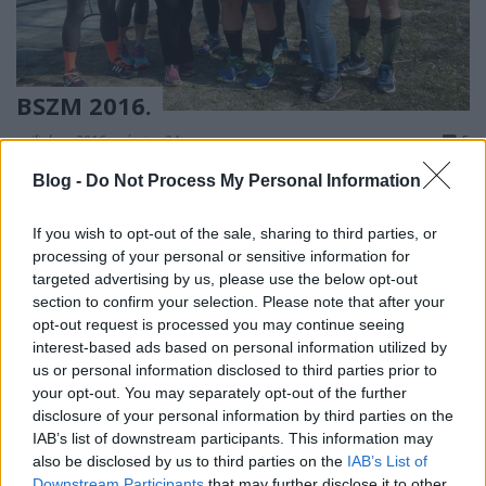
BSZM 2016.
azilinha
•
2016. március 24.
5
Blog -
Do Not Process My Personal Information
Szerencsére az idei évet sem Balaton Szupermaraton
nélkül képzelték el a szervezők. Eljött az idő, hogy
If you wish to opt-out of the sale, sharing to third parties, or
ismét négy nap alatt, két lábbal, lendületes
processing of your personal or sensitive information for
futólépésekben megkerüljük a Balatont. Tavaly már
targeted advertising by us, please use the below opt-out
kipróbáltam, mit is jelent ez, és nem is tudom, mi vitt
section to confirm your selection. Please note that after your
rá, hogy idén megismételjem. A felkészülés…
opt-out request is processed you may continue seeing
interest-based ads based on personal information utilized by
Csakhogy újra!
us or personal information disclosed to third parties prior to
your opt-out. You may separately opt-out of the further
azilinha
•
2014. november 21.
5
disclosure of your personal information by third parties on the
IAB’s list of downstream participants. This information may
also be disclosed by us to third parties on the
IAB’s List of
Végre egy olyan futóesemény, amiről úgy gondolom,
Downstream Participants
that may further disclose it to other