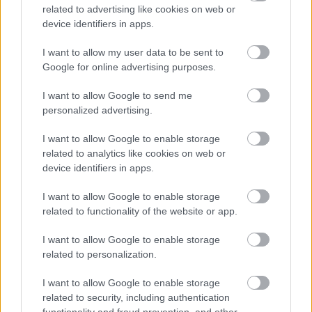
related to advertising like cookies on web or
És végre vége, elvileg eljött a szabadság. 17
device identifiers in apps.
versenyem volt az idén, nagy részük nyár végén és
ősszel, így az utóbbi időben szinte minden hétvégén
I want to allow my user data to be sent to
versenyeztem. Ezzel párhuzamosan a melóban is
Google for online advertising purposes.
folyamatosan nőtt a feladatok száma, és a hetek
I want to allow Google to send me
múltával egyre közeledett a…
personalized advertising.
Spar Budapest Maraton, 2013
I want to allow Google to enable storage
related to analytics like cookies on web or
azilinha
•
2013. október 27.
4
device identifiers in apps.
Kicsit hosszú átfutási idővel, de csak sikerült
I want to allow Google to enable storage
összekaparnom valami bejegyzést a két héttel
related to functionality of the website or app.
ezelőtti nagy eseményről. A Spar Budapest Maraton
I want to allow Google to enable storage
nagy felmérőt jelentett számomra. 2011-ben elég jó
related to personalization.
futó voltam, 2012 első félévében voltam a csúcson,
aztán jött a lejtő,…
I want to allow Google to enable storage
related to security, including authentication
Két jó futás
functionality and fraud prevention, and other