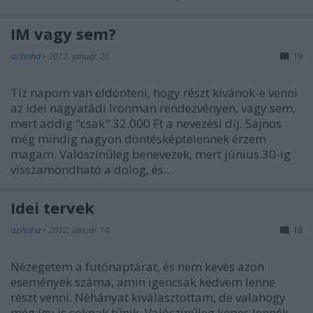
IM vagy sem?
azilinha
•
2012. január 21.
19
Tíz napom van eldönteni, hogy részt kívánok-e venni
az idei nagyatádi Ironman rendezvényen, vagy sem,
mert addig "csak" 32.000 Ft a nevezési díj. Sajnos
még mindig nagyon döntésképtelennek érzem
magam. Valószínűleg benevezek, mert június 30-ig
visszamondható a dolog, és…
Idei tervek
azilinha
•
2012. január 14.
18
Nézegetem a futónaptárat, és nem kevés azon
események száma, amin igencsak kedvem lenne
részt venni. Néhányat kiválasztottam, de valahogy
még így is soknak tűnik. Valószínűleg képes lennék