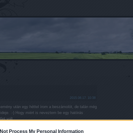
2015.08.17. 10:38
semény után egy héttel írom a beszámolót, de talán még
 ideje. :-) Hogy miért is neveztem be egy hatórás
tlet volt,…
Not Process My Personal Information