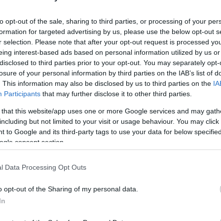
to opt-out of the sale, sharing to third parties, or processing of your per
tovább »
formation for targeted advertising by us, please use the below opt-out s
r selection. Please note that after your opt-out request is processed y
Tetszik
0
eing interest-based ads based on personal information utilized by us or
disclosed to third parties prior to your opt-out. You may separately opt-
Szólj hozzá!
losure of your personal information by third parties on the IAB’s list of
ény
hosszú
ultrafutás
suhanj!
. This information may also be disclosed by us to third parties on the
IA
Participants
that may further disclose it to other third parties.
 that this website/app uses one or more Google services and may gath
2011.10.23. 17:22
including but not limited to your visit or usage behaviour. You may click 
 to Google and its third-party tags to use your data for below specifi
. Amikor van egy kis időm, mindig inkább sportolok,
ogle consent section.
írjak. A maraton megvolt, további céljaim most nem
 ellenére eszemben sincs felhagyni a futással, se az
az, néha a gondolataimban kicsit visszaszorul a…
l Data Processing Opt Outs
o opt-out of the Sharing of my personal data.
In
tovább »