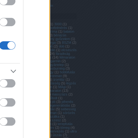
DagadtKöcsög
B.Fruzsi és Tamás
Címkék
2011
(
1
)
2012
(
1
)
3000
(
1
)
aerobic
(
4
)
állapotfelmérés
(
1
)
aquatlon
(
1
)
asztma
(
1
)
balaton
(
3
)
bénázás
(
10
)
bénázás
dobogó eredmény győzelem
(
1
)
bénázés
(
1
)
bringa
(
3
)
BSZM
(
2
)
capoeira
(
2
)
cipő
(
2
)
dob
(
1
)
dobogó
(
18
)
dublin
(
1
)
elcseszés
(
2
)
eredmény
(
24
)
fáradtság
(
14
)
felkészülés
(
14
)
félmaraton
(
7
)
futóklub
(
6
)
garmin
(
2
)
gellérthegy
(
2
)
gyártelep
(
1
)
győzelem
(
9
)
hasburning
(
3
)
hasfájás
(
1
)
hegy
(
1
)
hobbifutás
(
4
)
hosszú
(
8
)
ironman
(
9
)
izomfeszülés
(
5
)
izomláz
(
1
)
kopaszi
(
8
)
közösség
(
5
)
légzés
(
2
)
ludwigshafen
(
1
)
MÁgi
(
1
)
mannheim
(
1
)
maraton
(
13
)
margitsziget
(
8
)
masszázs
(
2
)
nike
(
1
)
nyúlcipőbolt
(
1
)
öbölátúszás
(
1
)
pb
(
3
)
pihenés
(
3
)
pulzus
(
2
)
regenerálódás
(
2
)
rekord
(
3
)
résztáv
(
5
)
sebesség
(
8
)
sérülés ironman
(
1
)
sörözés
(
3
)
suhanj!
(
2
)
szálka
(
1
)
szenvedés
(
11
)
szesz
(
2
)
szívás
(
4
)
terep
(
1
)
terepfutás
(
2
)
térkép
(
1
)
terv
(
2
)
tömeg
(
4
)
triatlon
(
17
)
újratervezés
(
1
)
ultra
(
1
)
ultrafutás
(
3
)
úszás
(
7
)