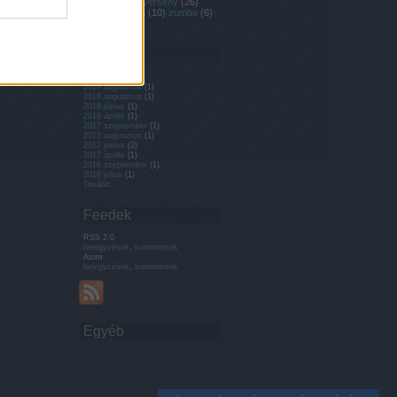
velencei tó
(
1
)
verseny
(
26
)
verseny triatlon
(
10
)
zumba
(
6
)
Címkefelhő
Archívum
2020 július
(
1
)
2019 augusztus
(
1
)
2018 augusztus
(
1
)
2018 június
(
1
)
2018 április
(
1
)
2017 szeptember
(
1
)
2017 augusztus
(
1
)
2017 június
(
2
)
2017 április
(
1
)
2016 szeptember
(
1
)
2016 július
(
1
)
Tovább
...
Feedek
RSS 2.0
bejegyzések
,
kommentek
Atom
bejegyzések
,
kommentek
Egyéb