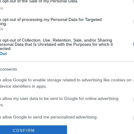
o opt-out of the Sale of my Personal Data.
Tetszik
0
In
9
komment
to opt-out of processing my Personal Data for Targeted
ing.
In
o opt-out of Collection, Use, Retention, Sale, and/or Sharing
ersonal Data that Is Unrelated with the Purposes for which it
lected.
Out
consents
o allow Google to enable storage related to advertising like cookies on
evice identifiers in apps.
o allow my user data to be sent to Google for online advertising
s.
to allow Google to send me personalized advertising.
CONFIRM
o allow Google to enable storage related to analytics like cookies on