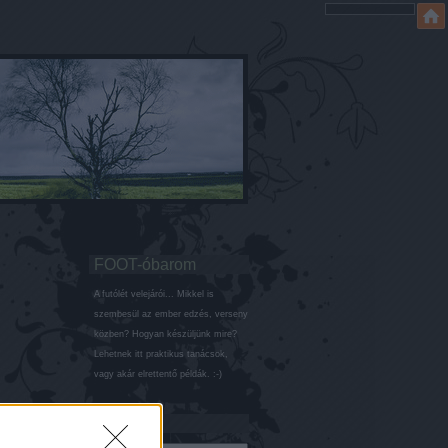
FOOT-óbarom
A futólét velejárói... Mikkel is
szembesül az ember edzés, verseny
közben? Hogyan készüljünk mire?
Lehetnek itt praktikus tanácsok,
vagy akár elrettentő példák. :-)
Keresés