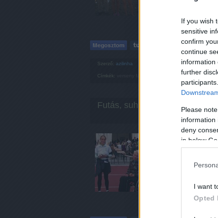
If you wish 
sensitive in
confirm you
continue se
information 
Szerző:
azilinha
further disc
Címkék:
verseny
fáradtság
dobogó
szenvedés
eredm
participants
Downstream 
Futás, suhanás
Please note
information 
deny consent
Elég régen blogoltam
in below Go
minthogy a sportról 
nagyon vannak, ennek
egyéb sportokkal. Ig
Persona
I want t
Opted 