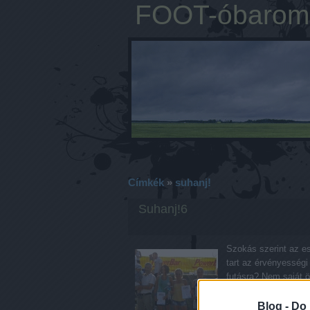
FOOT-óbarom
Címkék
»
suhanj!
Suhanj!6
Szokás szerint az e
tart az érvényességi
futásra? Nem saját ö
Blog -
Do 